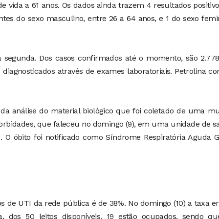
e vida a 61 anos. Os dados ainda trazem 4 resultados positiv
ntes do sexo masculino, entre 26 a 64 anos, e 1 do sexo femi
a segunda. Dos casos confirmados até o momento, são 2.778
8 diagnosticados através de exames laboratoriais. Petrolina c
 da análise do material biológico que foi coletado de uma m
morbidades, que faleceu no domingo (9), em uma unidade de 
. O óbito foi notificado como Síndrome Respiratória Aguda 
os de UTI da rede pública é de 38%. No domingo (10) a taxa e
 dos 50 leitos disponíveis, 19 estão ocupados, sendo qu