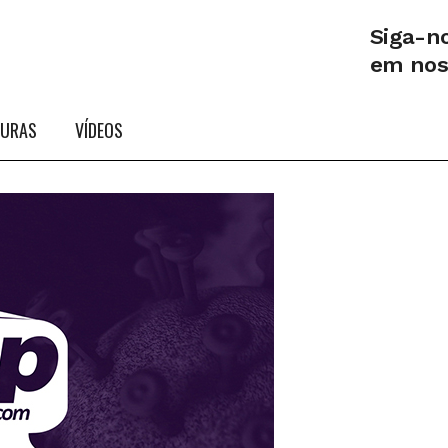
Siga-n
em no
TURAS
VÍDEOS