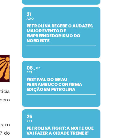
21
AGO
PETROLINA RECEBE O AUDAZES,
MAIOR EVENTO DE
EMPREENDEDORISMO DO
NORDESTE
06
07
SET
FESTIVAL DO GRAU
PERNAMBUCO CONFIRMA
EDIÇÃO EM PETROLINA
tícia
úmero
25
SET
varam
PETROLINA FIGHT: A NOITE QUE
17 do
VAI FAZER A CIDADE TREMER!