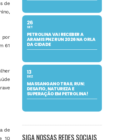
os de
nino,
26
SET
PETROLINA VAI RECEBER A
 por
ARAMIS PNZ RUN 2026 NA ORLA
DA CIDADE
om 61
ulher
13
DEZ
saúde
MASSANGANO TRAIL RUN:
Grave
DESAFIO, NATUREZA E
SUPERAÇÃO EM PETROLINA!
ra de
SIGA NOSSAS REDES SOCIAIS
e 10