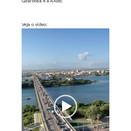
GBarbosa e à AABB.
Veja o vídeo:
Tocador
de
vídeo