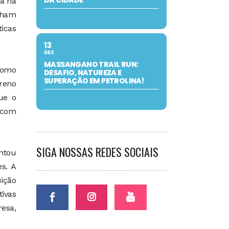
DA CIDADE
da há
nham
ticas
13
DEZ
MASSANGANO TRAIL RUN:
 como
DESAFIO, NATUREZA E
SUPERAÇÃO EM PETROLINA!
Breno
ue o
 com
SIGA NOSSAS REDES SOCIAIS
entou
s. A
uição
tivas
esa,