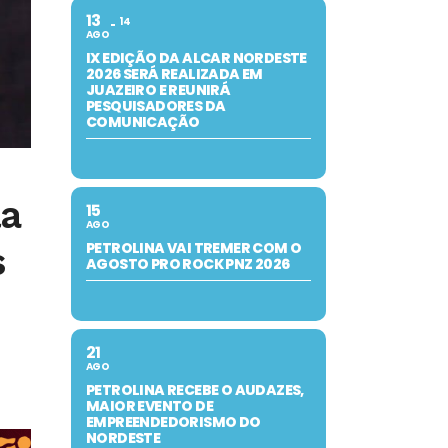
13
14
AGO
IX EDIÇÃO DA ALCAR NORDESTE
2026 SERÁ REALIZADA EM
JUAZEIRO E REUNIRÁ
PESQUISADORES DA
COMUNICAÇÃO
la
15
AGO
PETROLINA VAI TREMER COM O
s
AGOSTO PRO ROCK PNZ 2026
21
AGO
PETROLINA RECEBE O AUDAZES,
MAIOR EVENTO DE
EMPREENDEDORISMO DO
NORDESTE