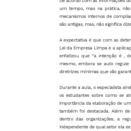
De acordo com as informações do c
um tempo, mas na prática, não 
mecanismos internos de complianc
são antigas, mas, não significa di
A expectativa é que com as dete
Lei da Empresa Limpa e a aplica
enfatizou que “a intenção é , 
mesmo, embora se auto regule 
diretrizes mínimas que vão garan
Durante a aula, o especialista a
os estudantes sobre como se atu
importância da elaboração de um 
também foi destacada. Além de c
dentro das organizações, a reg
independente de qual setor ela est