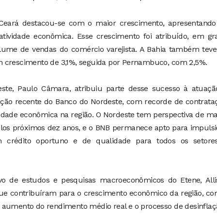
o Ceará destacou-se com o maior crescimento, apresentand
tividade econômica. Esse crescimento foi atribuído, em gr
olume de vendas do comércio varejista. A Bahia também tev
m crescimento de 3,1%, seguida por Pernambuco, com 2,5%.
ste, Paulo Câmara, atribuiu parte desse sucesso à atuaçã
uação recente do Banco do Nordeste, com recorde de contrata
idade econômica na região. O Nordeste tem perspectiva de m
elos próximos dez anos, e o BNB permanece apto para impuls
m crédito oportuno e de qualidade para todos os setore
vo de estudos e pesquisas macroeconômicos do Etene, Alli
que contribuíram para o crescimento econômico da região, c
 aumento do rendimento médio real e o processo de desinflaç