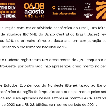
 a região com maior atividade econômica do Brasil, um feit
 de atividade IBCR-NE do Banco Central do Brasil (Bacen) re
ceu 3,2% no primeiro trimestre deste ano, em comparação c
uperando o crescimento nacional de 1%.
te e Sudeste registraram um crescimento de 3,1%, enquanto 
ro-Oeste, por outro lado, não apresentou crescimento no pe
 de Estudos Econômicos do Nordeste (Etene), ligado ao Banc
conômico da região foi impulsionado principalmente pelos se
 de recursos aplicados nesses setores aumentou 47%, saltan
re de 2023 para R$ 2,8 bilhões no mesmo período de 2024.