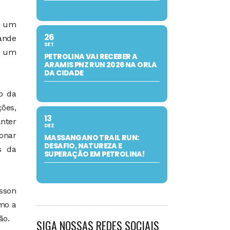
o um
26
ande
SET
e um
PETROLINA VAI RECEBER A
ARAMIS PNZ RUN 2026 NA ORLA
DA CIDADE
o da
ções,
13
anter
DEZ
ionar
MASSANGANO TRAIL RUN:
DESAFIO, NATUREZA E
s da
SUPERAÇÃO EM PETROLINA!
sson
omo a
ão.
SIGA NOSSAS REDES SOCIAIS