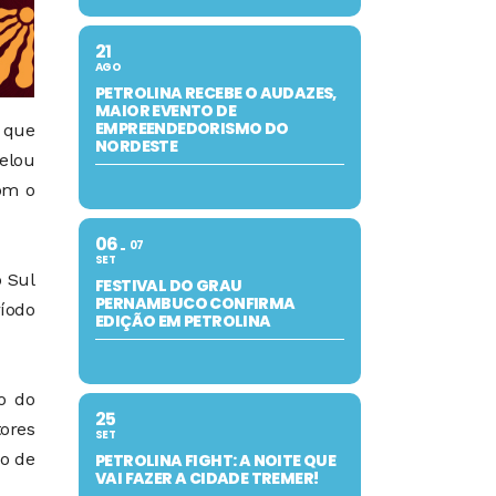
21
AGO
PETROLINA RECEBE O AUDAZES,
MAIOR EVENTO DE
EMPREENDEDORISMO DO
o que
NORDESTE
velou
om o
06
07
SET
o Sul
FESTIVAL DO GRAU
PERNAMBUCO CONFIRMA
ríodo
EDIÇÃO EM PETROLINA
o do
25
tores
SET
do de
PETROLINA FIGHT: A NOITE QUE
VAI FAZER A CIDADE TREMER!