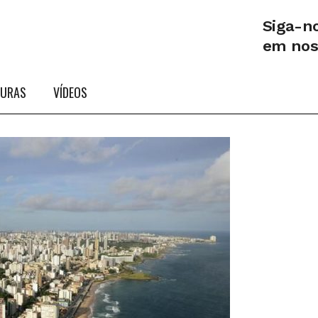
Siga-n
em no
TURAS
VÍDEOS