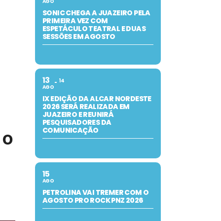
AGO
SONIC CHEGA A JUAZEIRO PELA
PRIMEIRA VEZ COM
ESPETÁCULO TEATRAL E DUAS
SESSÕES EM AGOSTO
13
14
AGO
IX EDIÇÃO DA ALCAR NORDESTE
2026 SERÁ REALIZADA EM
JUAZEIRO E REUNIRÁ
PESQUISADORES DA
COMUNICAÇÃO
 o
15
AGO
PETROLINA VAI TREMER COM O
AGOSTO PRO ROCK PNZ 2026