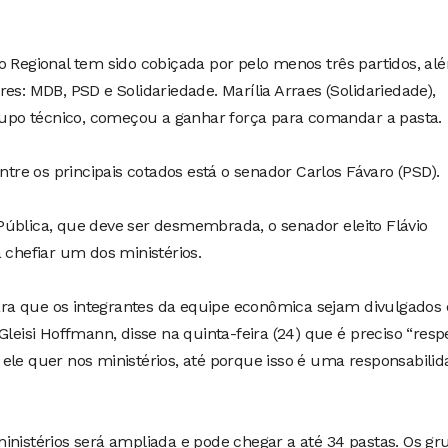
o Regional tem sido cobiçada por pelo menos três partidos, al
es: MDB, PSD e Solidariedade. Marília Arraes (Solidariedade),
po técnico, começou a ganhar força para comandar a pasta.
entre os principais cotados está o senador Carlos Fávaro (PSD).
Pública, que deve ser desmembrada, o senador eleito Flávio
 chefiar um dos ministérios.
ra que os integrantes da equipe econômica sejam divulgados 
Gleisi Hoffmann, disse na quinta-feira (24) que é preciso “resp
ele quer nos ministérios, até porque isso é uma responsabili
inistérios será ampliada e pode chegar a até 34 pastas. Os gr