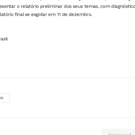
sentar o relatório preliminar dos seus temas, com diagnóstic
elatório final se esgotar em 11 de dezembro.
asil
OW
Next post