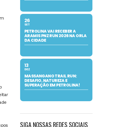
ém
26
SET
PETROLINA VAI RECEBER A
ARAMIS PNZ RUN 2026 NA ORLA
DA CIDADE
13
DEZ
MASSANGANO TRAIL RUN:
DESAFIO, NATUREZA E
SUPERAÇÃO EM PETROLINA!
o
eitar
dade
SIGA NOSSAS REDES SOCIAIS
upos