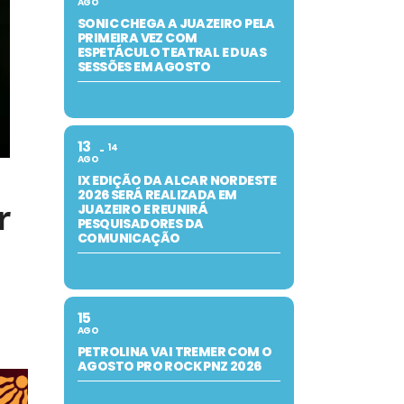
AGO
SONIC CHEGA A JUAZEIRO PELA
PRIMEIRA VEZ COM
ESPETÁCULO TEATRAL E DUAS
SESSÕES EM AGOSTO
13
14
AGO
IX EDIÇÃO DA ALCAR NORDESTE
2026 SERÁ REALIZADA EM
r
JUAZEIRO E REUNIRÁ
PESQUISADORES DA
COMUNICAÇÃO
15
AGO
PETROLINA VAI TREMER COM O
AGOSTO PRO ROCK PNZ 2026