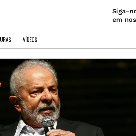
Siga-n
em no
TURAS
VÍDEOS