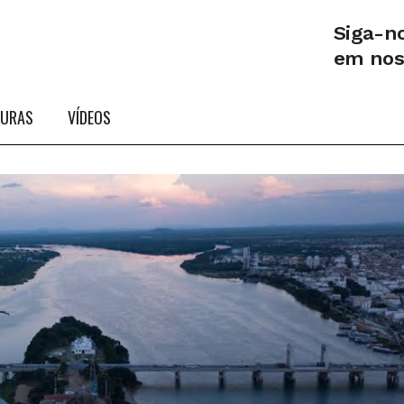
Siga-n
em no
TURAS
VÍDEOS