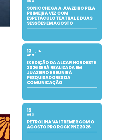
AGO
SONIC CHEGA A JUAZEIRO PELA
PRIMEIRA VEZ COM
ESPETÁCULO TEATRAL E DUAS
SESSÕES EM AGOSTO
13
14
AGO
IX EDIÇÃO DA ALCAR NORDESTE
2026 SERÁ REALIZADA EM
JUAZEIRO E REUNIRÁ
PESQUISADORES DA
COMUNICAÇÃO
15
AGO
PETROLINA VAI TREMER COM O
AGOSTO PRO ROCK PNZ 2026