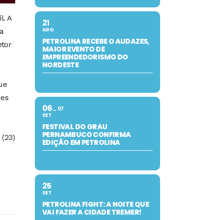
l. A
21
AGO
ra
PETROLINA RECEBE O AUDAZES,
etor
MAIOR EVENTO DE
EMPREENDEDORISMO DO
NORDESTE
ue
des
06
07
SET
FESTIVAL DO GRAU
PERNAMBUCO CONFIRMA
 (23)
EDIÇÃO EM PETROLINA
25
SET
PETROLINA FIGHT: A NOITE QUE
VAI FAZER A CIDADE TREMER!