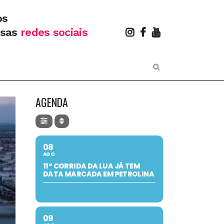
os
ssas
redes sociais
AGENDA
08
AGO
11ª CORRIDA DA LUA JÁ TEM
DATA MARCADA EM PETROLINA
09