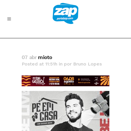
07 abr
mioto
Posted at 11:51h
in
por
Bruno Lopes