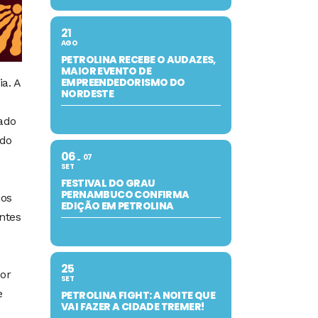
21
AGO
PETROLINA RECEBE O AUDAZES,
MAIOR EVENTO DE
EMPREENDEDORISMO DO
a. A
NORDESTE
ado
 do
06
07
SET
FESTIVAL DO GRAU
PERNAMBUCO CONFIRMA
mos
EDIÇÃO EM PETROLINA
entes
25
dor
SET
e
PETROLINA FIGHT: A NOITE QUE
VAI FAZER A CIDADE TREMER!