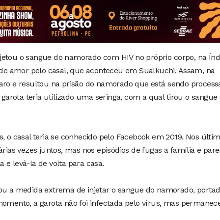
jetou o sangue do namorado com HIV no próprio corpo, na Índi
a de amor pelo casal, que aconteceu em Sualkuchi, Assam, na
caro e resultou na prisão do namorado que está sendo process
A garota teria utilizado uma seringa, com a qual tirou o sangue
s, o casal teria se conhecido pelo Facebook em 2019. Nos últi
árias vezes juntos, mas nos episódios de fugas a família e par
 e levá-la de volta para casa.
mou a medida extrema de injetar o sangue do namorado, porta
momento, a garota não foi infectada pelo vírus, mas permanec