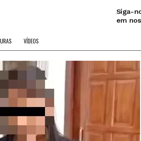
Siga-n
em no
TURAS
VÍDEOS