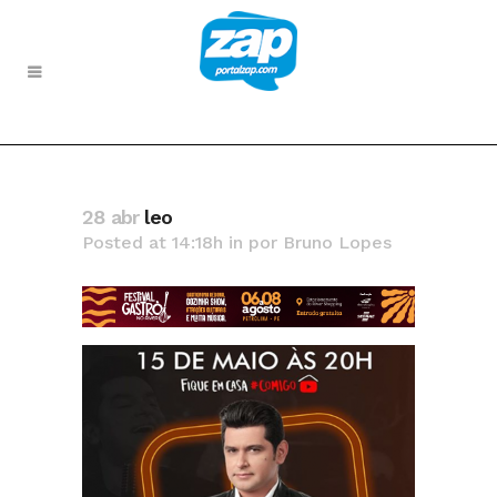
28 abr
leo
Posted at 14:18h
in
por
Bruno Lopes