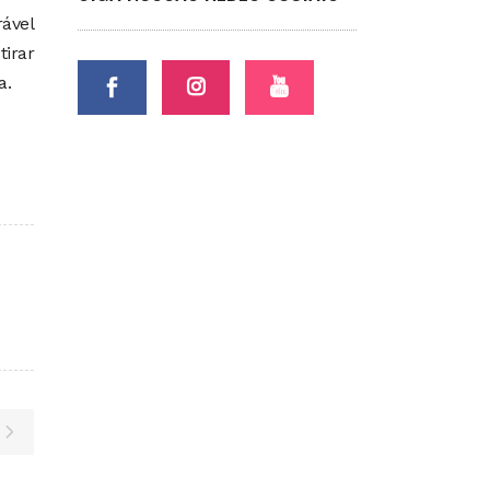
rável
irar
a.