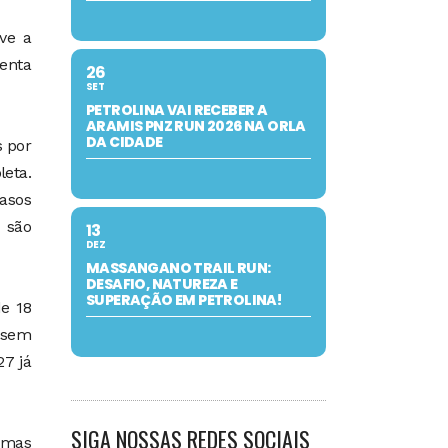
ve a
enta
26
SET
PETROLINA VAI RECEBER A
ARAMIS PNZ RUN 2026 NA ORLA
DA CIDADE
s por
leta.
casos
 são
13
DEZ
MASSANGANO TRAIL RUN:
DESAFIO, NATUREZA E
SUPERAÇÃO EM PETROLINA!
e 18
e sem
27 já
SIGA NOSSAS REDES SOCIAIS
rmas