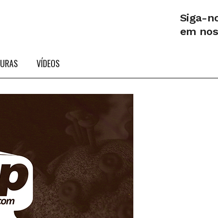
Siga-n
em no
TURAS
VÍDEOS