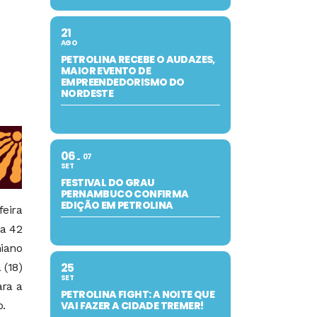
21
AGO
PETROLINA RECEBE O AUDAZES,
MAIOR EVENTO DE
EMPREENDEDORISMO DO
NORDESTE
06
07
SET
FESTIVAL DO GRAU
PERNAMBUCO CONFIRMA
EDIÇÃO EM PETROLINA
eira
ha 42
iano
25
 (18)
SET
ara a
PETROLINA FIGHT: A NOITE QUE
.
VAI FAZER A CIDADE TREMER!