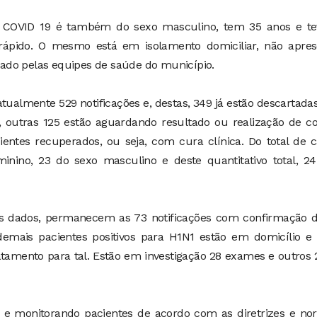
 a COVID 19 é também do sexo masculino, tem 35 anos e te
rápido. O mesmo está em isolamento domiciliar, não apres
ado pelas equipes de saúde do município.
ualmente 529 notificações e, destas, 349 já estão descartada
 outras 125 estão aguardando resultado ou realização de co
entes recuperados, ou seja, com cura clínica. Do total de 
inino, 23 do sexo masculino e deste quantitativo total, 24
os dados, permanecem as 73 notificações com confirmação d
s demais pacientes positivos para H1N1 estão em domicílio 
atamento para tal. Estão em investigação 28 exames e outros 
 e monitorando pacientes de acordo com as diretrizes e no