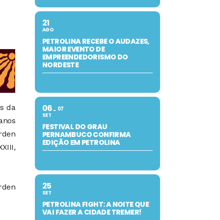
21
AGO
PETROLINA RECEBE O AUDAZES,
MAIOR EVENTO DE
EMPREENDEDORISMO DO
NORDESTE
és da
06
07
SET
 anos
FESTIVAL DO GRAU
arden
PERNAMBUCO CONFIRMA
EDIÇÃO EM PETROLINA
III,
25
rden
SET
PETROLINA FIGHT: A NOITE QUE
VAI FAZER A CIDADE TREMER!