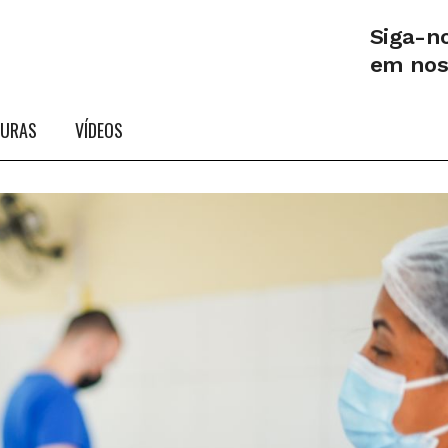
Siga-n
em no
TURAS
VÍDEOS