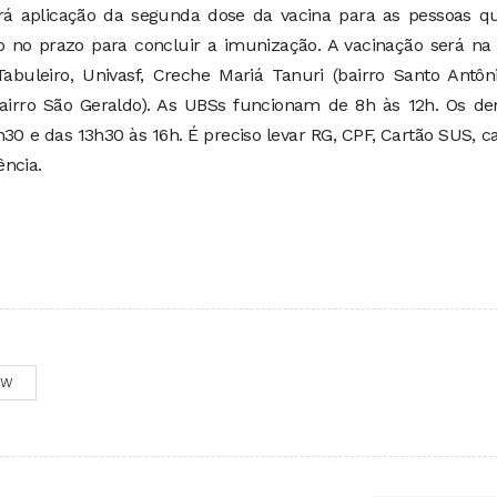
 aplicação da segunda dose da vacina para as pessoas qu
 no prazo para concluir a imunização. A vacinação será na
buleiro, Univasf, Creche Mariá Tanuri (bairro Santo Antôni
bairro São Geraldo). As UBSs funcionam de 8h às 12h. Os de
0 e das 13h30 às 16h. É preciso levar RG, CPF, Cartão SUS, c
ência.
OW