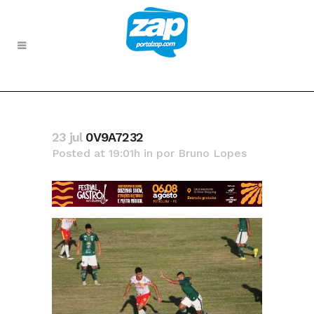
23 jul
0V9A7232
Posted at 19:01h
in
por
Bruno Lopes