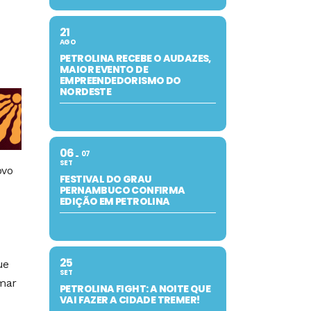
21
AGO
PETROLINA RECEBE O AUDAZES,
MAIOR EVENTO DE
EMPREENDEDORISMO DO
NORDESTE
06
07
SET
ovo
FESTIVAL DO GRAU
PERNAMBUCO CONFIRMA
EDIÇÃO EM PETROLINA
25
ue
SET
rmar
PETROLINA FIGHT: A NOITE QUE
VAI FAZER A CIDADE TREMER!