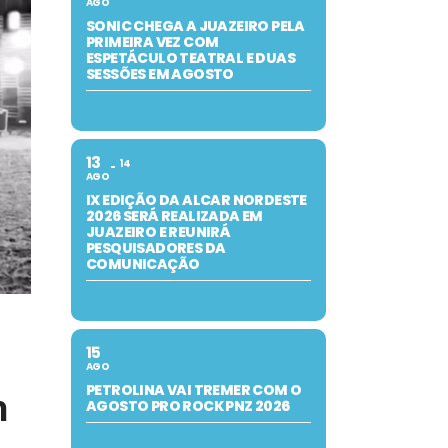
AGO
SONIC CHEGA A JUAZEIRO PELA
PRIMEIRA VEZ COM
ESPETÁCULO TEATRAL E DUAS
SESSÕES EM AGOSTO
13
14
AGO
IX EDIÇÃO DA ALCAR NORDESTE
2026 SERÁ REALIZADA EM
JUAZEIRO E REUNIRÁ
PESQUISADORES DA
COMUNICAÇÃO
15
AGO
PETROLINA VAI TREMER COM O
m
AGOSTO PRO ROCK PNZ 2026