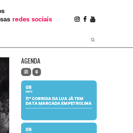
os
ssas
redes sociais
AGENDA
08
AGO
11ª CORRIDA DA LUA JÁ TEM
DATA MARCADA EM PETROLINA
09