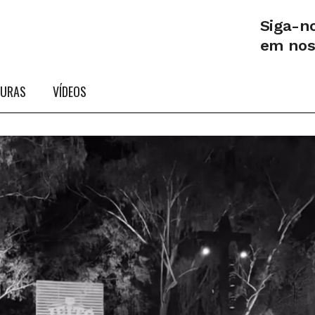
Siga-n
em no
TURAS
VÍDEOS