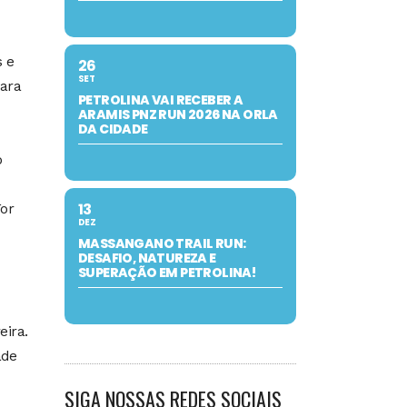
s e
26
SET
para
PETROLINA VAI RECEBER A
ARAMIS PNZ RUN 2026 NA ORLA
DA CIDADE
o
13
For
DEZ
MASSANGANO TRAIL RUN:
DESAFIO, NATUREZA E
SUPERAÇÃO EM PETROLINA!
eira.
ade
SIGA NOSSAS REDES SOCIAIS