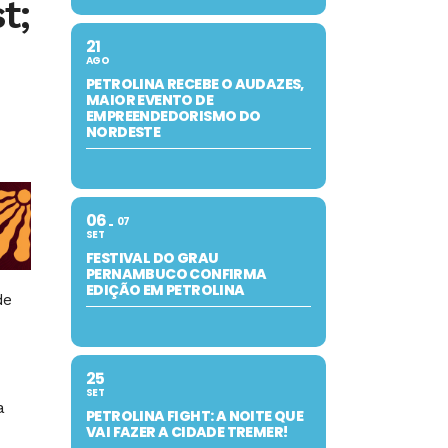
t;
21
AGO
PETROLINA RECEBE O AUDAZES,
MAIOR EVENTO DE
EMPREENDEDORISMO DO
NORDESTE
06
07
SET
FESTIVAL DO GRAU
PERNAMBUCO CONFIRMA
EDIÇÃO EM PETROLINA
de
25
SET
a
PETROLINA FIGHT: A NOITE QUE
VAI FAZER A CIDADE TREMER!