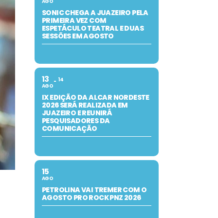
AGO
SONIC CHEGA A JUAZEIRO PELA
PRIMEIRA VEZ COM
ESPETÁCULO TEATRAL E DUAS
SESSÕES EM AGOSTO
13
14
AGO
IX EDIÇÃO DA ALCAR NORDESTE
2026 SERÁ REALIZADA EM
JUAZEIRO E REUNIRÁ
PESQUISADORES DA
COMUNICAÇÃO
15
AGO
PETROLINA VAI TREMER COM O
AGOSTO PRO ROCK PNZ 2026