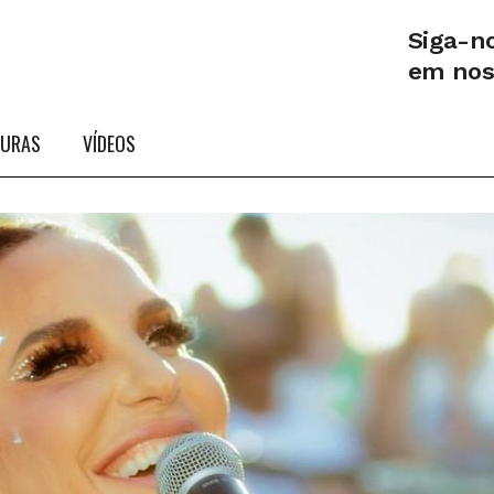
Siga-n
em no
TURAS
VÍDEOS