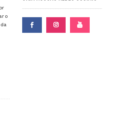
or
ar o
 da