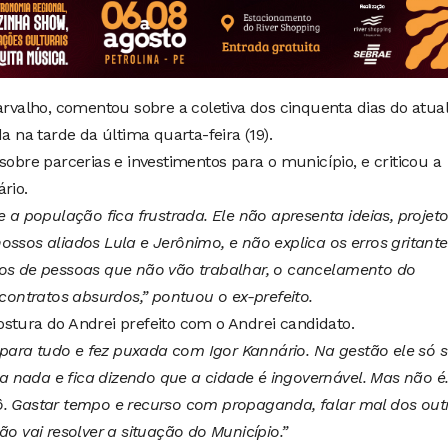
Carvalho, comentou sobre a coletiva dos cinquenta dias do atual
a na tarde da última quarta-feira (19).
sobre parcerias e investimentos para o município, e criticou a
rio.
e a população fica frustrada. Ele não apresenta ideias, projeto
ossos aliados Lula e Jerônimo, e não explica os erros gritante
 de pessoas que não vão trabalhar, o cancelamento do
 contratos absurdos,” pontuou o ex-prefeito.
stura do Andrei prefeito com o Andrei candidato.
ara tudo e fez puxada com Igor Kannário. Na gestão ele só s
 nada e fica dizendo que a cidade é ingovernável. Mas não é.
ô. Gastar tempo e recurso com propaganda, falar mal dos out
ão vai resolver a situação do Município.”