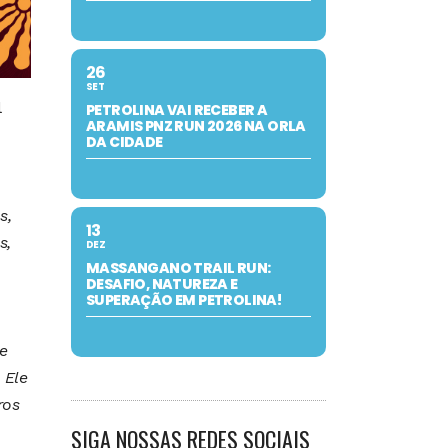
26
SET
PETROLINA VAI RECEBER A
ARAMIS PNZ RUN 2026 NA ORLA
DA CIDADE
s,
13
s,
DEZ
MASSANGANO TRAIL RUN:
DESAFIO, NATUREZA E
SUPERAÇÃO EM PETROLINA!
e
 Ele
ros
SIGA NOSSAS REDES SOCIAIS