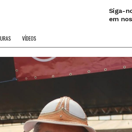
Siga-n
em no
TURAS
VÍDEOS