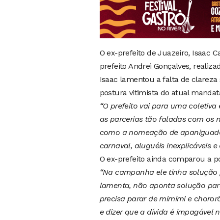
O ex-prefeito de Juazeiro, Isaac 
prefeito Andrei Gonçalves, realizad
Isaac lamentou a falta de clareza 
postura vitimista do atual mandatá
“O prefeito vai para uma coletiva 
as parcerias tão faladas com os n
como a nomeação de apaniguados
carnaval, aluguéis inexplicáveis e
O ex-prefeito ainda comparou a po
“Na campanha ele tinha solução p
lamenta, não aponta solução para
precisa parar de mimimi e choror
e dizer que a dívida é impagável n