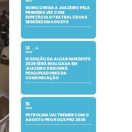
AGO
SONIC CHEGA A JUAZEIRO PELA
PRIMEIRA VEZ COM
ESPETÁCULO TEATRAL E DUAS
SESSÕES EM AGOSTO
13
14
AGO
IX EDIÇÃO DA ALCAR NORDESTE
2026 SERÁ REALIZADA EM
JUAZEIRO E REUNIRÁ
PESQUISADORES DA
COMUNICAÇÃO
15
AGO
PETROLINA VAI TREMER COM O
AGOSTO PRO ROCK PNZ 2026