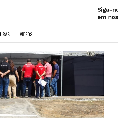
Siga-n
em no
TURAS
VÍDEOS