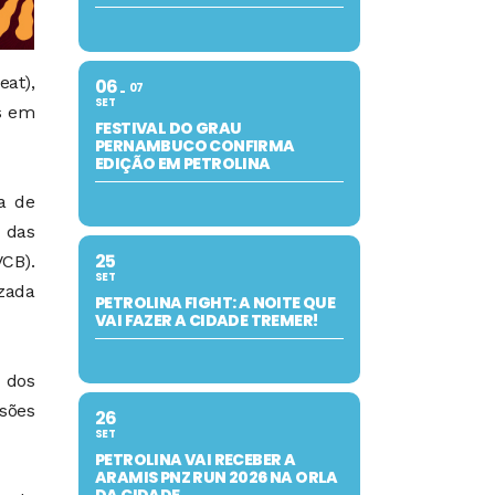
eat),
06
07
SET
as em
FESTIVAL DO GRAU
PERNAMBUCO CONFIRMA
EDIÇÃO EM PETROLINA
a de
 das
25
VCB).
SET
izada
PETROLINA FIGHT: A NOITE QUE
VAI FAZER A CIDADE TREMER!
 dos
sões
26
SET
PETROLINA VAI RECEBER A
ARAMIS PNZ RUN 2026 NA ORLA