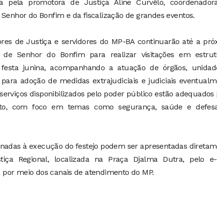
a pela promotora de Justiça Aline Curvêlo, coordenador
 Senhor do Bonfim e da fiscalização de grandes eventos.
es de Justiça e servidores do MP-BA continuarão até a pró
s de Senhor do Bonfim para realizar visitações em estrut
 festa junina, acompanhando a atuação de órgãos, unidad
para adoção de medidas extrajudiciais e judiciais eventual
os serviços disponibilizados pelo poder público estão adequados
to, com foco em temas como segurança, saúde e defes
cionadas à execução do festejo podem ser apresentadas direta
iça Regional, localizada na Praça Djalma Dutra, pelo e-
 por meio dos canais de atendimento do MP.