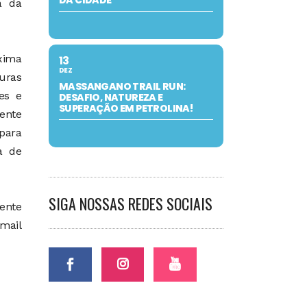
DA CIDADE
a da
xima
13
DEZ
uras
MASSANGANO TRAIL RUN:
es e
DESAFIO, NATUREZA E
SUPERAÇÃO EM PETROLINA!
mente
 para
a de
SIGA NOSSAS REDES SOCIAIS
mente
mail