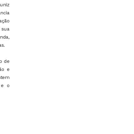
Muniz
ância
dação
m sua
nda,
as.
o de
ão e
ntem
 e o