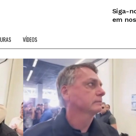
Siga-n
em no
TURAS
VÍDEOS