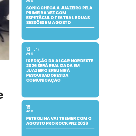
AGO
SONIC CHEGA A JUAZEIRO PELA
PRIMEIRA VEZ COM
ESPETÁCULO TEATRAL E DUAS
SESSÕES EM AGOSTO
13
14
AGO
IX EDIÇÃO DA ALCAR NORDESTE
2026 SERÁ REALIZADA EM
JUAZEIRO E REUNIRÁ
PESQUISADORES DA
COMUNICAÇÃO
e
15
AGO
PETROLINA VAI TREMER COM O
AGOSTO PRO ROCK PNZ 2026