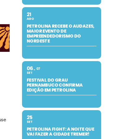
21
AGO
PETROLINA RECEBE O AUDAZES,
MAIOR EVENTO DE
EMPREENDEDORISMO DO
NORDESTE
06
07
SET
FESTIVAL DO GRAU
PERNAMBUCO CONFIRMA
EDIÇÃO EM PETROLINA
25
sse
SET
PETROLINA FIGHT: A NOITE QUE
VAI FAZER A CIDADE TREMER!