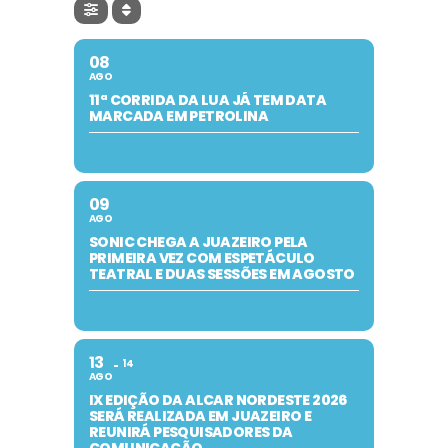
08
AGO
11ª CORRIDA DA LUA JÁ TEM DATA
MARCADA EM PETROLINA
09
AGO
SONIC CHEGA A JUAZEIRO PELA
PRIMEIRA VEZ COM ESPETÁCULO
TEATRAL E DUAS SESSÕES EM AGOSTO
13
14
AGO
IX EDIÇÃO DA ALCAR NORDESTE 2026
SERÁ REALIZADA EM JUAZEIRO E
REUNIRÁ PESQUISADORES DA
COMUNICAÇÃO