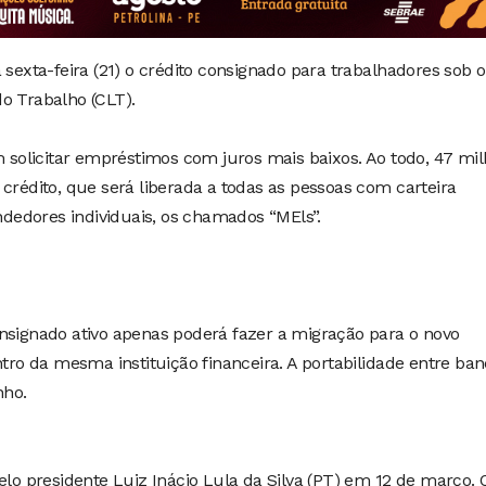
 sexta-feira (21) o crédito consignado para trabalhadores sob o
o Trabalho (CLT).
em solicitar empréstimos com juros mais baixos. Ao todo, 47 mi
 crédito, que será liberada a todas as pessoas com carteira
edores individuais, os chamados “MEls”.
gnado ativo apenas poderá fazer a migração para o novo
ntro da mesma instituição financeira. A portabilidade entre ba
nho.
elo presidente Luiz Inácio Lula da Silva (PT) em 12 de março. 