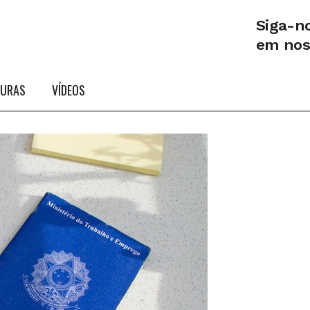
Siga-n
em no
TURAS
VÍDEOS