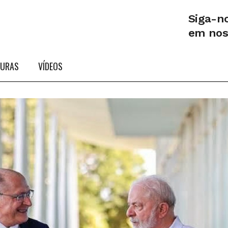
Siga-n
em no
TURAS
VÍDEOS