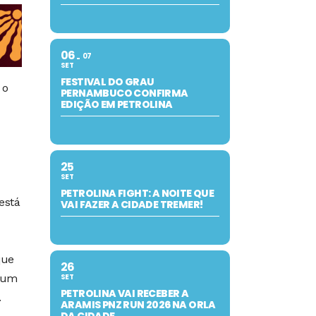
06
07
SET
FESTIVAL DO GRAU
 o
PERNAMBUCO CONFIRMA
EDIÇÃO EM PETROLINA
25
SET
PETROLINA FIGHT: A NOITE QUE
está
VAI FAZER A CIDADE TREMER!
que
26
é um
SET
PETROLINA VAI RECEBER A
.
ARAMIS PNZ RUN 2026 NA ORLA