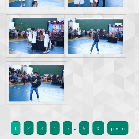
1
2
3
4
5
9
10
próxima
...