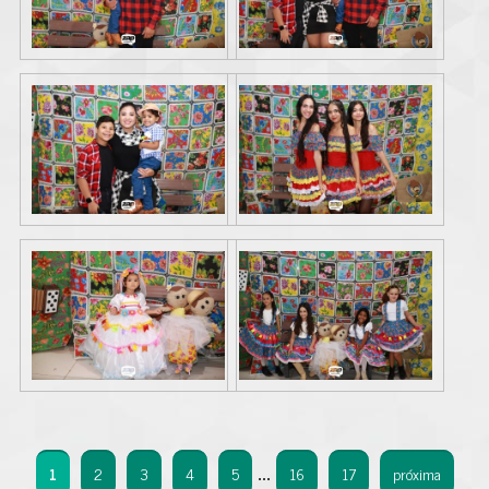
1
2
3
4
5
16
17
próxima
...