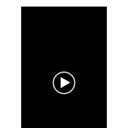
Tocador
de
vídeo