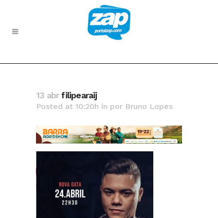
13 abr
filipearaij
Posted at 10:20h
in
por
Bruno Lopes