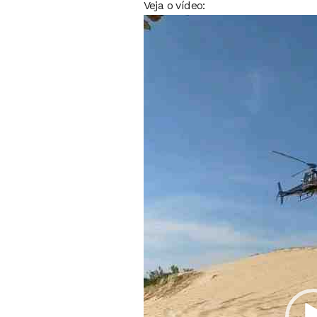
Veja o vídeo:
Tocador
de
vídeo