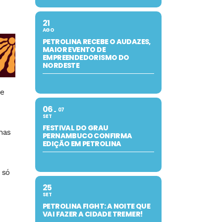
21
AGO
PETROLINA RECEBE O AUDAZES,
MAIOR EVENTO DE
EMPREENDEDORISMO DO
NORDESTE
de
06
07
SET
FESTIVAL DO GRAU
nas
PERNAMBUCO CONFIRMA
EDIÇÃO EM PETROLINA
 só
25
SET
PETROLINA FIGHT: A NOITE QUE
VAI FAZER A CIDADE TREMER!