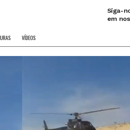
Siga-n
em no
TURAS
VÍDEOS