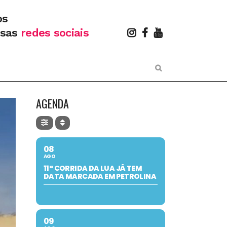
os
ssas
redes sociais
AGENDA
08
AGO
11ª CORRIDA DA LUA JÁ TEM
DATA MARCADA EM PETROLINA
09