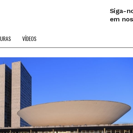
Siga-n
em no
TURAS
VÍDEOS