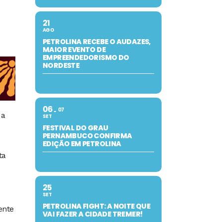
21
AGO
PETROLINA RECEBE O AUDAZES,
MAIOR EVENTO DE
EMPREENDEDORISMO DO
NORDESTE
06
07
 a
SET
FESTIVAL DO GRAU
PERNAMBUCO CONFIRMA
EDIÇÃO EM PETROLINA
ta
25
SET
PETROLINA FIGHT: A NOITE QUE
ente
VAI FAZER A CIDADE TREMER!