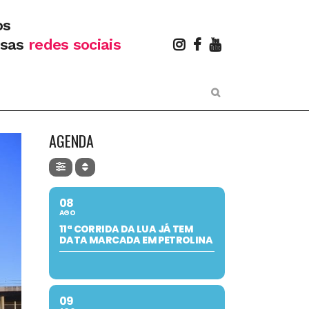
os
ssas
redes sociais
AGENDA
08
AGO
11ª CORRIDA DA LUA JÁ TEM
DATA MARCADA EM PETROLINA
09