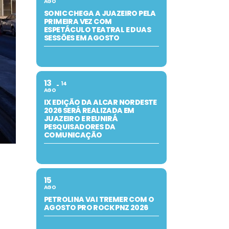
AGO
SONIC CHEGA A JUAZEIRO PELA
PRIMEIRA VEZ COM
ESPETÁCULO TEATRAL E DUAS
SESSÕES EM AGOSTO
13
14
AGO
IX EDIÇÃO DA ALCAR NORDESTE
2026 SERÁ REALIZADA EM
JUAZEIRO E REUNIRÁ
PESQUISADORES DA
COMUNICAÇÃO
15
AGO
PETROLINA VAI TREMER COM O
AGOSTO PRO ROCK PNZ 2026