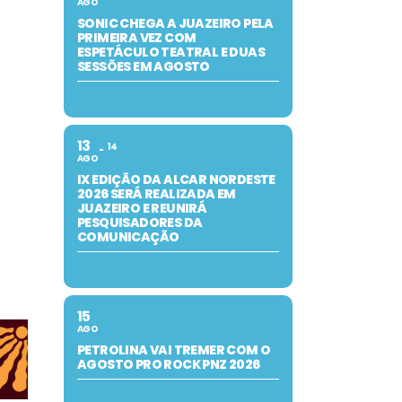
AGO
SONIC CHEGA A JUAZEIRO PELA
PRIMEIRA VEZ COM
ESPETÁCULO TEATRAL E DUAS
SESSÕES EM AGOSTO
13
14
AGO
IX EDIÇÃO DA ALCAR NORDESTE
2026 SERÁ REALIZADA EM
JUAZEIRO E REUNIRÁ
PESQUISADORES DA
COMUNICAÇÃO
15
AGO
PETROLINA VAI TREMER COM O
AGOSTO PRO ROCK PNZ 2026