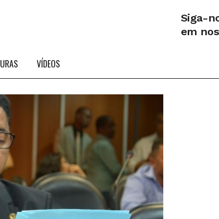
Siga-n
em no
TURAS
VÍDEOS