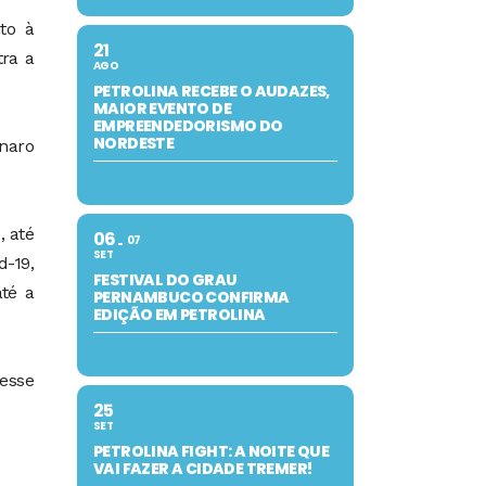
to à
21
tra a
AGO
PETROLINA RECEBE O AUDAZES,
MAIOR EVENTO DE
EMPREENDEDORISMO DO
NORDESTE
naro
, até
06
07
SET
d-19,
FESTIVAL DO GRAU
até a
PERNAMBUCO CONFIRMA
EDIÇÃO EM PETROLINA
esse
25
SET
PETROLINA FIGHT: A NOITE QUE
VAI FAZER A CIDADE TREMER!