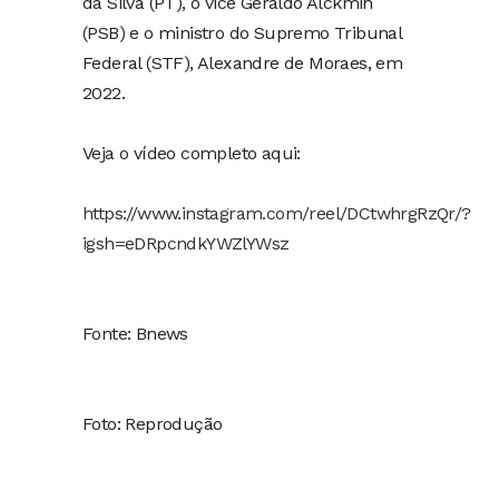
da Silva (PT), o vice Geraldo Alckmin
(PSB) e o ministro do Supremo Tribunal
Federal (STF), Alexandre de Moraes, em
2022.
Veja o vídeo completo aqui:
https://www.instagram.com/reel/DCtwhrgRzQr/?
igsh=eDRpcndkYWZlYWsz
Fonte: Bnews
Foto: Reprodução