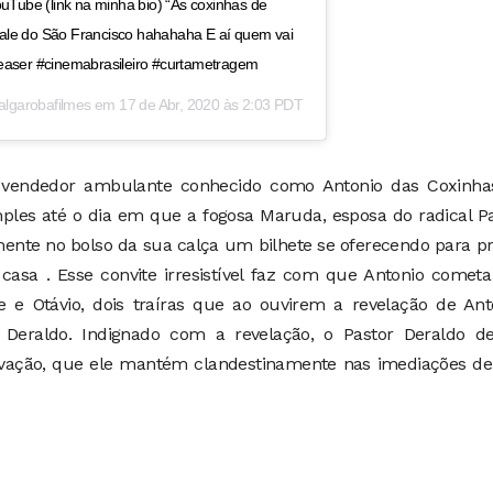
ouTube (link na minha bio) “As coxinhas de
ale do São Francisco hahahaha E aí quem vai
teaser #cinemabrasileiro #curtametragem
algarobafilmes
em
17 de Abr, 2020 às 2:03 PDT
vendedor ambulante conhecido como Antonio das Coxinha
ples até o dia em que a fogosa Maruda, esposa do radical P
amente no bolso da sua calça um bilhete se oferecendo para p
casa . Esse convite irresistível faz com que Antonio comet
e e Otávio, dois traíras que ao ouvirem a revelação de Ant
 Deraldo. Indignado com a revelação, o Pastor Deraldo de
alvação, que ele mantém clandestinamente nas imediações de