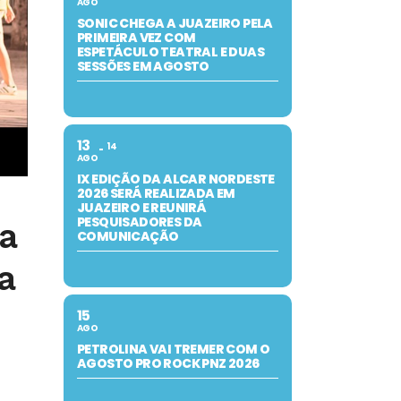
AGO
SONIC CHEGA A JUAZEIRO PELA
PRIMEIRA VEZ COM
ESPETÁCULO TEATRAL E DUAS
SESSÕES EM AGOSTO
13
14
AGO
IX EDIÇÃO DA ALCAR NORDESTE
2026 SERÁ REALIZADA EM
JUAZEIRO E REUNIRÁ
PESQUISADORES DA
a
COMUNICAÇÃO
a
15
AGO
PETROLINA VAI TREMER COM O
AGOSTO PRO ROCK PNZ 2026