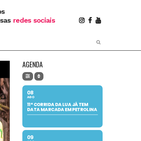
os
ssas
redes sociais
AGENDA
08
AGO
11ª CORRIDA DA LUA JÁ TEM
DATA MARCADA EM PETROLINA
09