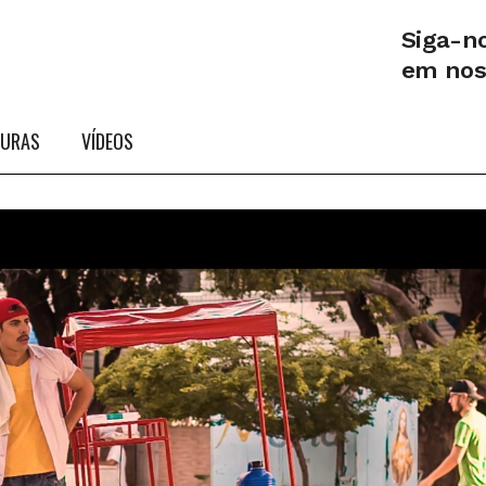
Siga-n
em no
TURAS
VÍDEOS