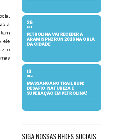
ocial
26
são a
SET
entam
PETROLINA VAI RECEBER A
ARAMIS PNZ RUN 2026 NA ORLA
e ele
DA CIDADE
z, o
 mas
13
DEZ
MASSANGANO TRAIL RUN:
DESAFIO, NATUREZA E
SUPERAÇÃO EM PETROLINA!
SIGA NOSSAS REDES SOCIAIS