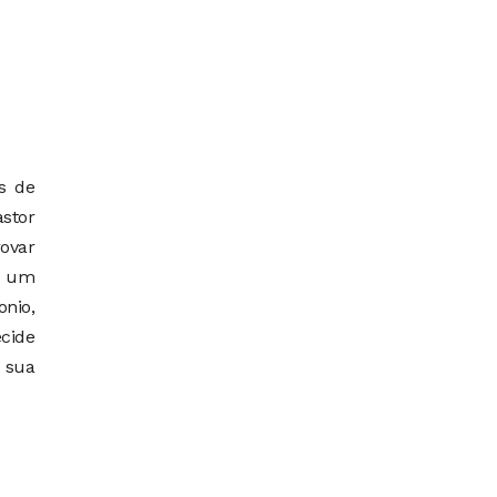
s de
astor
rovar
a um
onio,
cide
 sua