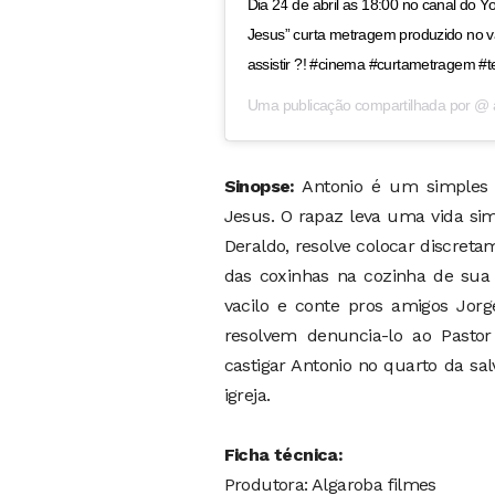
Dia 24 de abril as 18:00 no canal do Y
Jesus” curta metragem produzido no v
assistir ?! #cinema #curtametragem #
Uma publicação compartilhada por @
Sinopse:
Antonio é um simples 
Jesus. O rapaz leva uma vida sim
Deraldo, resolve colocar discret
das coxinhas na cozinha de sua 
vacilo e conte pros amigos Jorg
resolvem denuncia-lo ao Pastor
castigar Antonio no quarto da s
igreja.
Ficha técnica:
Produtora: Algaroba filmes