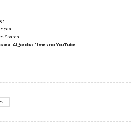
ner
 Lopes
im Soares.
canal Algaroba filmes no YouTube
OW