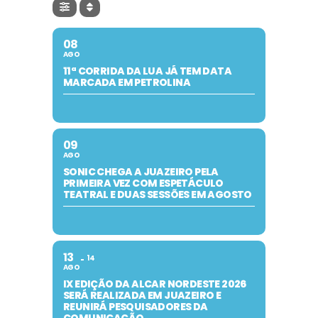
08
AGO
11ª CORRIDA DA LUA JÁ TEM DATA
MARCADA EM PETROLINA
09
AGO
SONIC CHEGA A JUAZEIRO PELA
PRIMEIRA VEZ COM ESPETÁCULO
TEATRAL E DUAS SESSÕES EM AGOSTO
13
14
AGO
IX EDIÇÃO DA ALCAR NORDESTE 2026
SERÁ REALIZADA EM JUAZEIRO E
REUNIRÁ PESQUISADORES DA
COMUNICAÇÃO