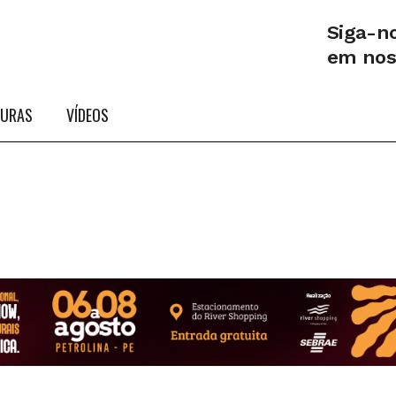
Siga-n
em no
TURAS
VÍDEOS