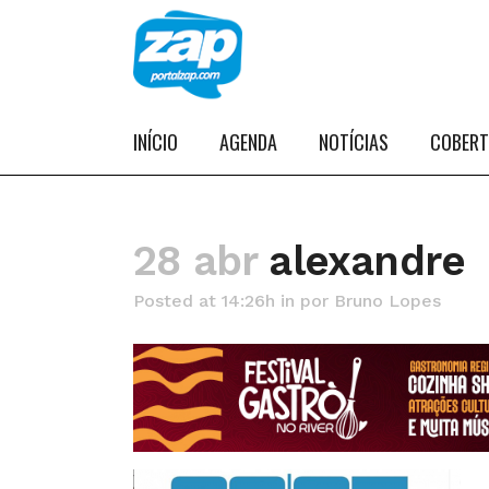
INÍCIO
AGENDA
NOTÍCIAS
COBER
28 abr
alexandre
Posted at 14:26h
in
por
Bruno Lopes