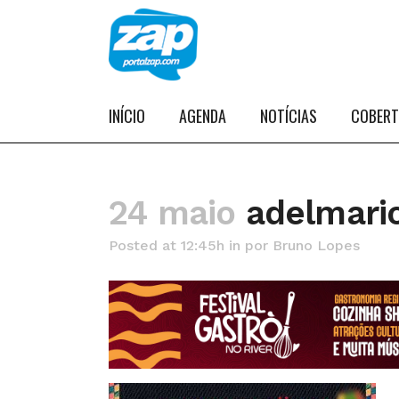
INÍCIO
AGENDA
NOTÍCIAS
COBER
24 maio
adelmari
Posted at 12:45h
in
por
Bruno Lopes