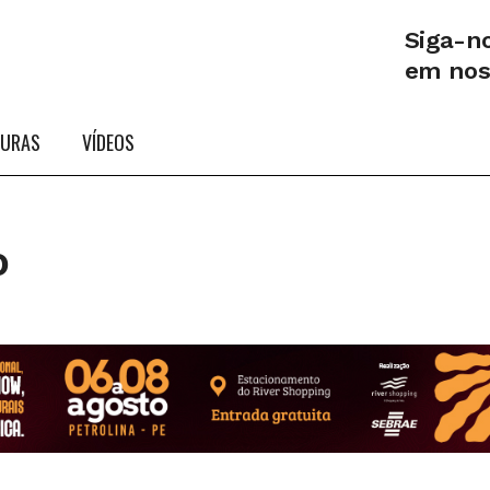
Siga-n
em no
TURAS
VÍDEOS
o