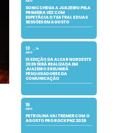
AGO
SONIC CHEGA A JUAZEIRO PELA
PRIMEIRA VEZ COM
ESPETÁCULO TEATRAL E DUAS
SESSÕES EM AGOSTO
13
14
AGO
IX EDIÇÃO DA ALCAR NORDESTE
2026 SERÁ REALIZADA EM
JUAZEIRO E REUNIRÁ
PESQUISADORES DA
COMUNICAÇÃO
15
AGO
PETROLINA VAI TREMER COM O
AGOSTO PRO ROCK PNZ 2026