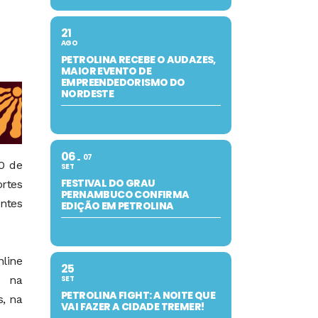
21
AGO
PETROLINA RECEBE O AUDAZES,
MAIOR EVENTO DE
EMPREENDEDORISMO DO
NORDESTE
06
07
30 de
SET
FESTIVAL DO GRAU
ortes
PERNAMBUCO CONFIRMA
entes
EDIÇÃO EM PETROLINA
nline
25
SET
e na
PETROLINA FIGHT: A NOITE QUE
s, na
VAI FAZER A CIDADE TREMER!