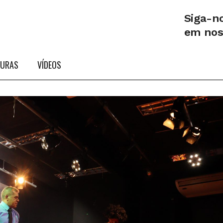
Siga-n
em no
TURAS
VÍDEOS