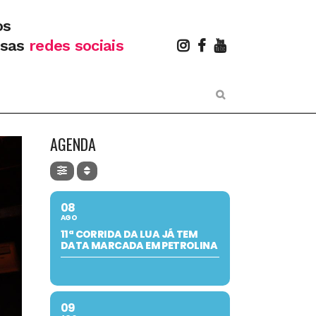
os
ssas
redes sociais
AGENDA
08
AGO
11ª CORRIDA DA LUA JÁ TEM
DATA MARCADA EM PETROLINA
09